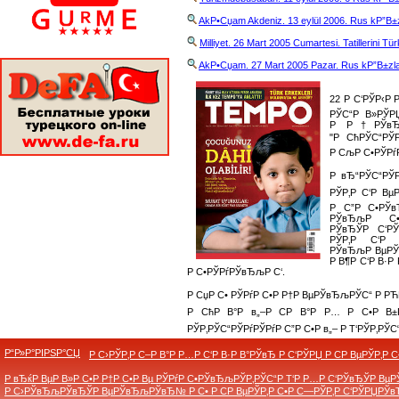
AkР•Сџam Akdeniz. 13 eylül 2006. Rus kР”В±z
Milliyet. 26 Mart 2005 Cumartesi. Tatillerini T
AkР•Сџam. 27 Mart 2005 Pazar. Rus kР”В±zlar
22 Р С‘РЎР‹Р 
РЎС“Р В»РЎР
Р Р†РЎвЂ№
"Р СћРЎС“РЎ
Р СљР С•РЎРѓР
Р вЂ“РЎС“РЎР
РЎР‚Р С‘Р Вµ
Р С”Р С•РЎ
РЎвЂљР С
РЎвЂЎР С‘Р
РЎР‚Р С
РЎвЂљР ВµРЎР
Р В¶Р С‘Р В·
Р С•РЎРѓРЎвЂљР С‘.
Р СџР С• РЎРѓР С•Р Р†Р ВµРЎвЂљРЎС“ Р РЋР
Р СћР В°Р в„–Р СР В°Р Р… Р С•Р В±
РЎР‚РЎС“РЎРѓРЎРѓР С”Р С•Р в„– Р Т‘РЎР‚РЎС
Р“Р»Р°РІРЅР°СЏ
Р С›РЎР‚Р С–Р В°Р Р…Р С‘Р В·Р В°РЎвЂ Р С‘РЎРЏ Р СР ВµРЎР‚Р
Р вЂќР ВµР В»Р С•Р Р†Р С•Р Вµ РЎРѓР С•РЎвЂљРЎР‚РЎС“Р Т‘Р Р…Р С‘РЎвЂЎР Вµ
Р С›РЎвЂљРЎвЂЎР ВµРЎвЂљРЎвЂ№ Р С• Р СР ВµРЎР‚Р С•Р С—РЎР‚Р С‘РЎРЏРЎ