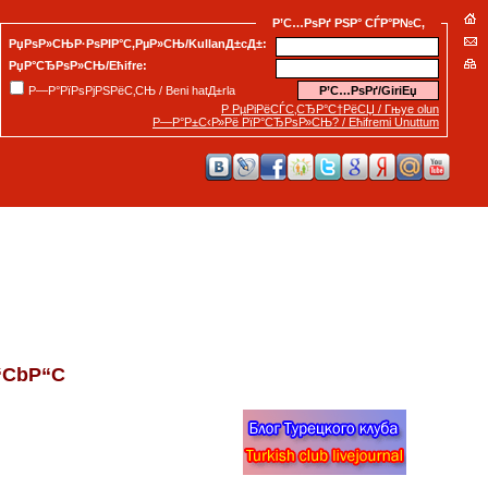
Р’С…РѕРґ РЅР° СЃР°Р№С‚
РџРѕР»СЊР·РѕРІР°С‚РµР»СЊ/KullanД±cД±:
РџР°СЂРѕР»СЊ/Ећifre:
Р—Р°РїРѕРјРЅРёС‚СЊ / Beni hatД±rla
Р РµРіРёСЃС‚СЂР°С†РёСЏ / Гњye olun
Р—Р°Р±С‹Р»Рё РїР°СЂРѕР»СЊ? / Ећifremi Unuttum
СbР“С