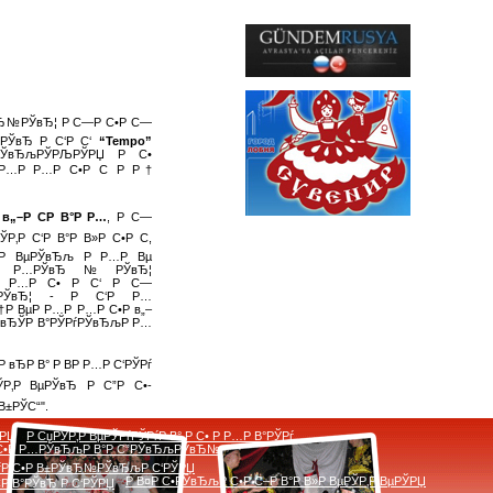
РЎвЂ№РЎвЂ¦ Р С—Р С•Р С—
‚РЎвЂ Р С‘Р С‘
“Tempo”
ЎвЂљРЎРЉРЎРЏ Р С•
Р Р…Р Р…Р С•Р С Р Р†
 в„–Р СР В°Р Р…
, Р С—
Р‚Р С‘Р В°Р В»Р С•Р С,
“Р ВµРЎвЂљ Р Р…Р Вµ
…Р Р…РЎвЂ№РЎвЂ¦
 Р Р…Р С• Р С‘ Р С—
ЎвЂ¦ - Р С‘Р Р…
†Р ВµР Р…Р Р…Р С•Р в„–
 РЎвЂЎР В°РЎРѓРЎвЂљР Р…
вЂР В° Р В­Р Р…Р С‘РЎРѓ
Р‚Р ВµРЎвЂ Р С”Р С•-
В±РЎС“".
ЎРЏ
Р СџРЎР‚Р ВµРЎРѓРЎРѓР В° Р С• Р Р…Р В°РЎРѓ
С•Р Р…РЎвЂљР В°Р С”РЎвЂљРЎвЂ№
ЎРѓР С•Р В±РЎвЂ№РЎвЂљР С‘РЎРЏ
Р В¤Р С•РЎвЂљР С•Р С–Р В°Р В»Р ВµРЎР‚Р ВµРЎРЏ
Р В°РЎвЂ Р С‘РЎРЏ