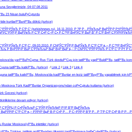
 Sevgilerimizle, 04-07.08.2011
”В± 23 Nisan buluР•Сџturdu
tide kurtlarР”В±nР”В± döktü (turkçe)
РЎР‚РЎвЂ Р С‘Р С‘ (turkishnews.ru). 16.11.2010. Р ?Р Р…РЎвЂљР ВµРЎР‚Р Р†РЎРЉР
СћРЎС“РЎР‚Р ВµРЎвЂ Р С”Р С•Р С–Р С• Р С™Р В»РЎС“Р В±Р В° Р С’Р В»Р С‘РЎРѓРЎв
РЎР‚РЎвЂ Р С‘Р С‘. 09.03.2010. Р СћРЎС“РЎР‚Р ВµРЎвЂ Р С”Р С‘Р в„– Р С™Р В»РЎС“
љ Р В»РЎР‹Р В±Р С‘РЎвЂљР ВµР В»Р ВµР в„– Р СћРЎС“РЎР‚РЎвЂ Р С‘Р С‘ Р Р† Р С
skova'da yarР”В±Р•Сџma: Rus-Türk dostluР”Сџu için tatlР”В± yapР”В±ldР”В±, tatlР”В± kon
Сџuna tatlР”В± katkР”В±. (turkçe)
/
Link 2
/
Link 3
/
Link 4
џuna tatlР”В± katkР”В±; Moskova’da kadР”В±nlar en leziz tatlР”В±yР”В± yapabilmek için 
 ve Moskova Türk KadР”В±nlar Organizasyonu'ndan coР•Сџkulu kutlama (turkçe)
ürk Gecesi (turkçe)
inliklerine devam ediyor (turkçe)
вЂ Р С‘РЎРЏ Р С•РЎвЂљР С”РЎР‚РЎвЂ№Р Р†Р В°Р ВµРЎвЂљ
ЎРѓР С”Р С‘Р в„– РЎРѓР ВµР В·Р С•Р Р… Р С–РЎР‚Р В°Р Р…Р Т‘Р С‘Р С•Р В·Р Р…Р
Ruslar Moskova'yР”В± inlettiler (turkçe)
zР”В± Türkiye tatilinin ardР”В±ndan ülkemizi tanР”В±tmaya baР•СџladР”В± (turkçe)